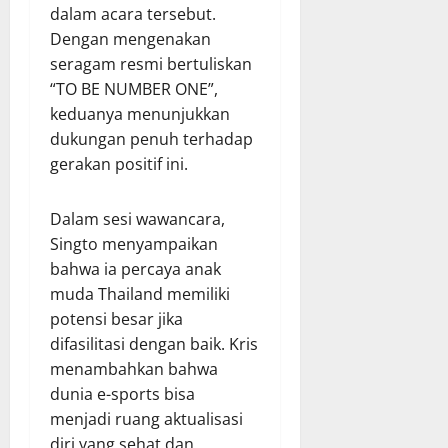
dalam acara tersebut.
Dengan mengenakan
seragam resmi bertuliskan
“TO BE NUMBER ONE”,
keduanya menunjukkan
dukungan penuh terhadap
gerakan positif ini.
Dalam sesi wawancara,
Singto menyampaikan
bahwa ia percaya anak
muda Thailand memiliki
potensi besar jika
difasilitasi dengan baik. Kris
menambahkan bahwa
dunia e-sports bisa
menjadi ruang aktualisasi
diri yang sehat dan