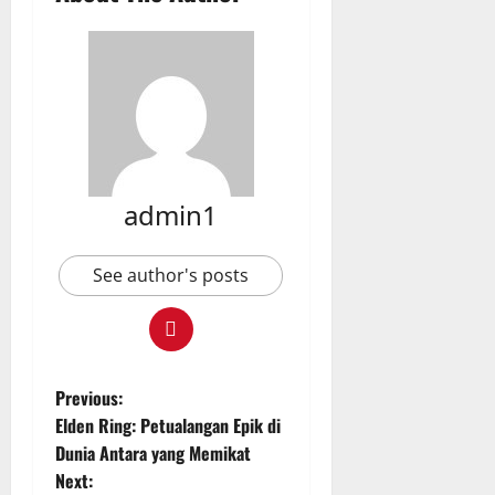
admin1
See author's posts
P
Previous:
Elden Ring: Petualangan Epik di
o
Dunia Antara yang Memikat
Next: