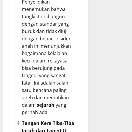
Penyelidikan
menemukan bahwa
tangki itu dibangun
dengan standar yang
buruk dan tidak diuji
dengan benar. Insiden
aneh ini menunjukkan
bagaimana kelalaian
kecil dalam rekayasa
bisa berujung pada
tragedi yang sangat
fatal. Ini adalah salah
satu bencana paling
aneh dan mematikan
dalam
sejarah
yang
pernah ada.
Tangan Kera Tiba-Tiba
Jatuh dari Langit
Di