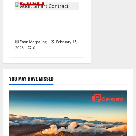
Berita Viral
Audit Smart Contract: Kunci
Keamanan di Dunia
Blockchain
Emin Marpaung
February 15,
2026
0
YOU MAY HAVE MISSED