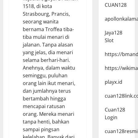
CUAN128
1518, di kota
Strasbourg, Prancis,
apollonkalama
seorang wanita
bernama Troffea tiba-
Jaya128
tiba mulai menari di
Slot
jalanan. Tanpa alasan
yang jelas, dia menari
https://bmand
selama berhari-hari.
Anehnya, dalam waktu
https://wikim
seminggu, puluhan
playx.id
orang lain ikut menari,
dan jumlahnya terus
cuan128link.
bertambah hingga
mencapai ratusan
Cuan128
orang. Mereka menari
Login
tanpa henti, bahkan
sampai pingsan
cuan128resmi.
kelelahan. Banyak dari