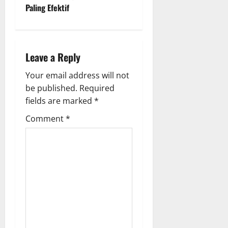
t
Paling Efektif
n
a
Leave a Reply
v
Your email address will not
be published.
Required
i
fields are marked
*
g
Comment
*
a
t
i
o
n