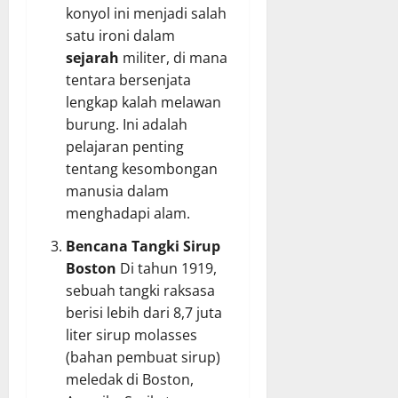
konyol ini menjadi salah
satu ironi dalam
sejarah
militer, di mana
tentara bersenjata
lengkap kalah melawan
burung. Ini adalah
pelajaran penting
tentang kesombongan
manusia dalam
menghadapi alam.
Bencana Tangki Sirup
Boston
Di tahun 1919,
sebuah tangki raksasa
berisi lebih dari 8,7 juta
liter sirup molasses
(bahan pembuat sirup)
meledak di Boston,