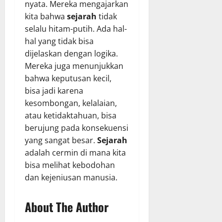
nyata. Mereka mengajarkan
kita bahwa
sejarah
tidak
selalu hitam-putih. Ada hal-
hal yang tidak bisa
dijelaskan dengan logika.
Mereka juga menunjukkan
bahwa keputusan kecil,
bisa jadi karena
kesombongan, kelalaian,
atau ketidaktahuan, bisa
berujung pada konsekuensi
yang sangat besar.
Sejarah
adalah cermin di mana kita
bisa melihat kebodohan
dan kejeniusan manusia.
About The Author