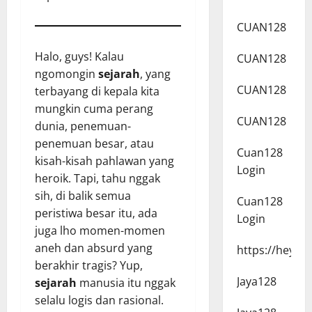
CUAN128
Halo, guys! Kalau
CUAN128
ngomongin
sejarah
, yang
CUAN128
terbayang di kepala kita
mungkin cuma perang
CUAN128
dunia, penemuan-
penemuan besar, atau
Cuan128
kisah-kisah pahlawan yang
Login
heroik. Tapi, tahu nggak
sih, di balik semua
Cuan128
peristiwa besar itu, ada
Login
juga lho momen-momen
aneh dan absurd yang
https://heyli
berakhir tragis? Yup,
Jaya128
sejarah
manusia itu nggak
selalu logis dan rasional.