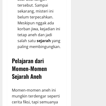
tersebut. Sampai
sekarang, misteri ini
belum terpecahkan.
Meskipun nggak ada
korban jiwa, kejadian ini
tetap aneh dan jadi
salah satu
sejarah
yang
paling membingungkan.
Pelajaran dari
Momen-Momen
Sejarah Aneh
Momen-momen aneh ini
mungkin terdengar seperti
cerita fiksi, tapi semuanya