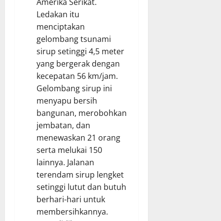
Amerika Serikat.
Ledakan itu
menciptakan
gelombang tsunami
sirup setinggi 4,5 meter
yang bergerak dengan
kecepatan 56 km/jam.
Gelombang sirup ini
menyapu bersih
bangunan, merobohkan
jembatan, dan
menewaskan 21 orang
serta melukai 150
lainnya. Jalanan
terendam sirup lengket
setinggi lutut dan butuh
berhari-hari untuk
membersihkannya.