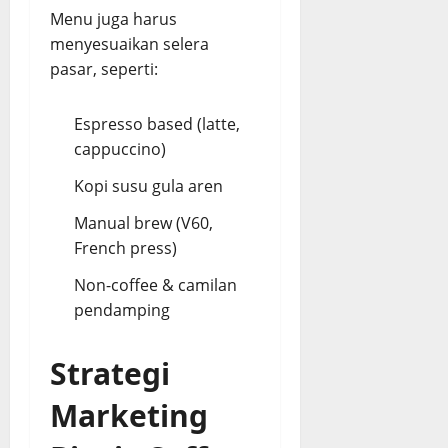
Menu juga harus
menyesuaikan selera
pasar, seperti:
Espresso based (latte,
cappuccino)
Kopi susu gula aren
Manual brew (V60,
French press)
Non-coffee & camilan
pendamping
Strategi
Marketing