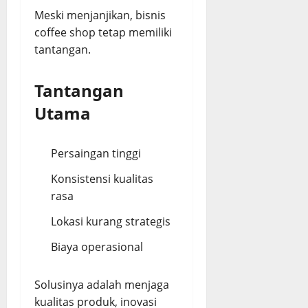
Meski menjanjikan, bisnis
coffee shop tetap memiliki
tantangan.
Tantangan
Utama
Persaingan tinggi
Konsistensi kualitas
rasa
Lokasi kurang strategis
Biaya operasional
Solusinya adalah menjaga
kualitas produk, inovasi