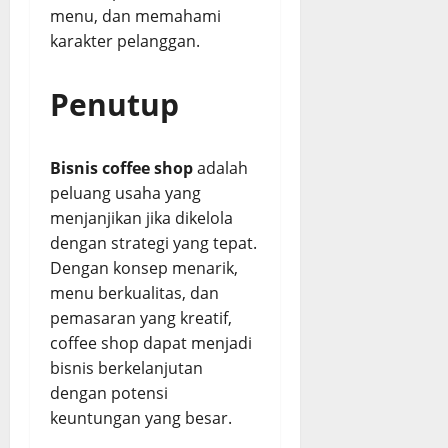
menu, dan memahami
karakter pelanggan.
Penutup
Bisnis coffee shop
adalah
peluang usaha yang
menjanjikan jika dikelola
dengan strategi yang tepat.
Dengan konsep menarik,
menu berkualitas, dan
pemasaran yang kreatif,
coffee shop dapat menjadi
bisnis berkelanjutan
dengan potensi
keuntungan yang besar.