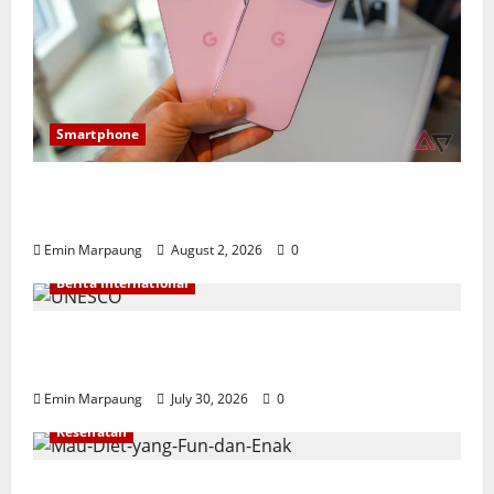
Smartphone
Google Pixel 9 Pro: Smartphone Flagship AI
Canggih
Emin Marpaung
August 2, 2026
0
Berita International
UNESCO: Organisasi Internasional untuk
Warisan Budaya Dunia
Emin Marpaung
July 30, 2026
0
Kesehatan
Luar Biasa! 8 Cara Diet Sehat Cepat Paling