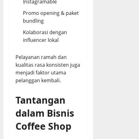
Instagramable
Promo opening & paket
bundling
Kolaborasi dengan
influencer lokal
Pelayanan ramah dan
kualitas rasa konsisten juga
menjadi faktor utama
pelanggan kembali.
Tantangan
dalam Bisnis
Coffee Shop