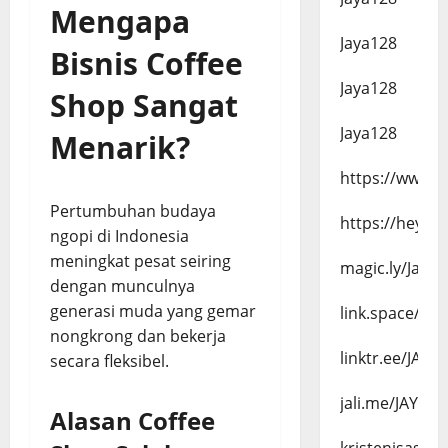
Mengapa
Jaya128
Bisnis Coffee
Jaya128
Shop Sangat
Jaya128
Menarik?
https://www.j
Pertumbuhan budaya
https://heyli
ngopi di Indonesia
meningkat pesat seiring
magic.ly/Jaya1
dengan munculnya
generasi muda yang gemar
link.space/@J
nongkrong dan bekerja
linktr.ee/JAY
secara fleksibel.
jali.me/JAYA1
Alasan Coffee