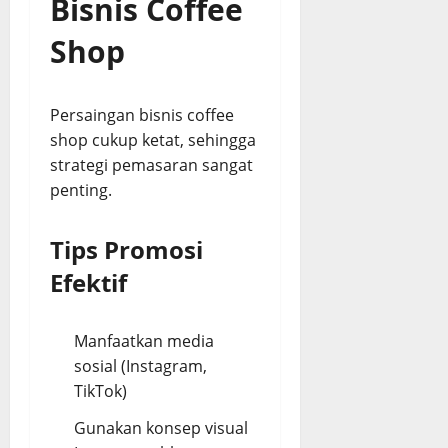
Bisnis Coffee
Shop
Persaingan bisnis coffee
shop cukup ketat, sehingga
strategi pemasaran sangat
penting.
Tips Promosi
Efektif
Manfaatkan media
sosial (Instagram,
TikTok)
Gunakan konsep visual