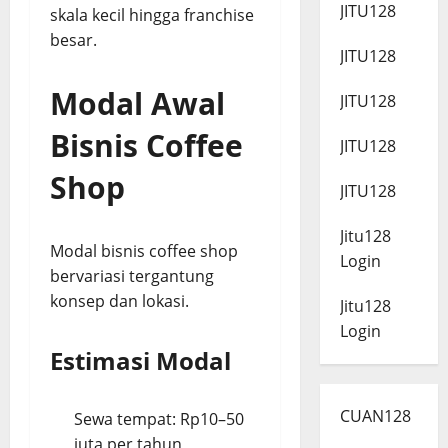
JITU128
skala kecil hingga franchise
besar.
JITU128
Modal Awal
JITU128
Bisnis Coffee
JITU128
Shop
JITU128
Jitu128
Modal bisnis coffee shop
Login
bervariasi tergantung
konsep dan lokasi.
Jitu128
Login
Estimasi Modal
CUAN128
Sewa tempat: Rp10–50
juta per tahun