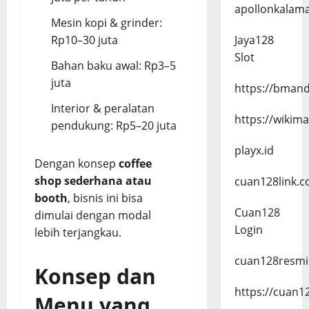
apollonkalama
Mesin kopi & grinder:
Rp10–30 juta
Jaya128
Slot
Bahan baku awal: Rp3–5
juta
https://bmand
Interior & peralatan
https://wikim
pendukung: Rp5–20 juta
playx.id
Dengan konsep
coffee
shop sederhana atau
cuan128link.
booth
, bisnis ini bisa
Cuan128
dimulai dengan modal
Login
lebih terjangkau.
cuan128resmi.
Konsep dan
https://cuan1
Menu yang