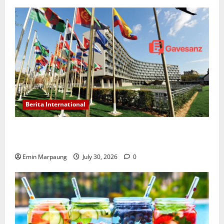
Berita International
UNESCO: Organisasi Internasional untuk Warisan
Budaya Dunia
Emin Marpaung
July 30, 2026
0