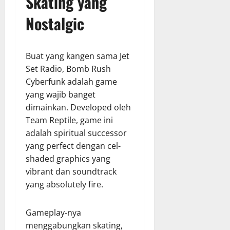
Skating yang
Nostalgic
Buat yang kangen sama Jet
Set Radio, Bomb Rush
Cyberfunk adalah game
yang wajib banget
dimainkan. Developed oleh
Team Reptile, game ini
adalah spiritual successor
yang perfect dengan cel-
shaded graphics yang
vibrant dan soundtrack
yang absolutely fire.
Gameplay-nya
menggabungkan skating,