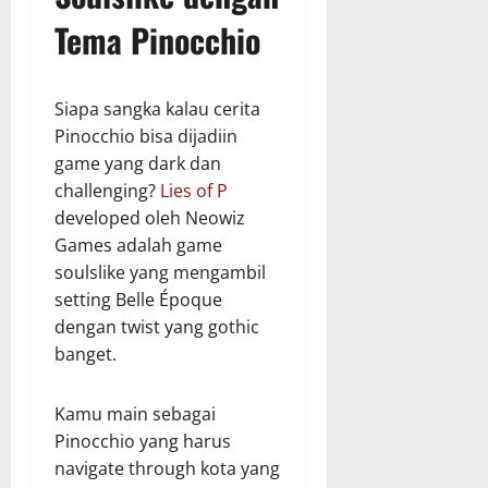
Tema Pinocchio
Siapa sangka kalau cerita
Pinocchio bisa dijadiin
game yang dark dan
challenging?
Lies of P
developed oleh Neowiz
Games adalah game
soulslike yang mengambil
setting Belle Époque
dengan twist yang gothic
banget.
Kamu main sebagai
Pinocchio yang harus
navigate through kota yang