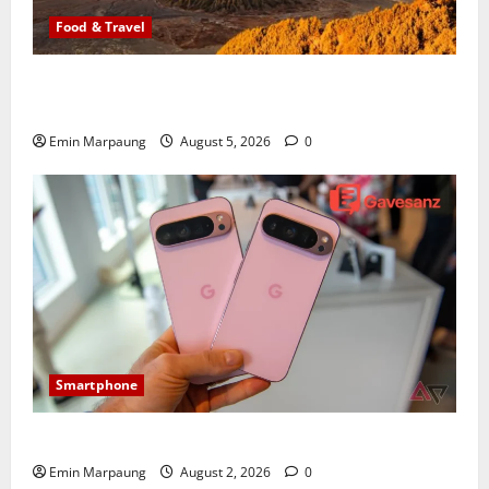
Food & Travel
Gunung Bromo: Destinasi Wisata Alam Ikonik
Indonesia
Emin Marpaung
August 5, 2026
0
Smartphone
Google Pixel 9 Pro: Smartphone Flagship AI Canggih
Emin Marpaung
August 2, 2026
0