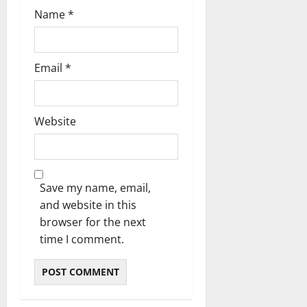
Name
*
Email
*
Website
Save my name, email,
and website in this
browser for the next
time I comment.