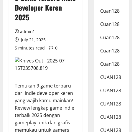
Developer Keren
Cuan128
2025
Cuan128
admin1
Cuan128
July 21, 2025
5 minutes read
0
Cuan128
Cuan128
CUAN128
Temukan 9 game terbaru
CUAN128
dari indie developer keren
yang wajib kamu mainkan!
CUAN128
Review lengkap game indie
terbaik 2025 dengan
CUAN128
gameplay unik dan grafis
memukau untuk gamers
CUAN128