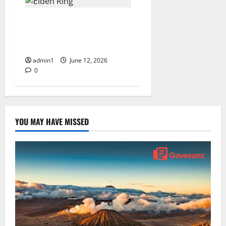
Elden Ring: Petualangan
Epik di Dunia Antara yang
Memikat
admin1
June 12, 2026
0
YOU MAY HAVE MISSED