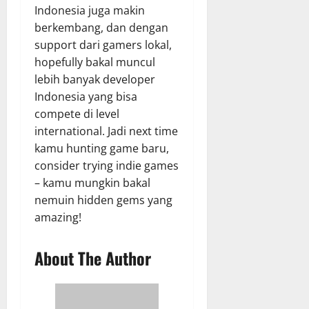
Indonesia juga makin
berkembang, dan dengan
support dari gamers lokal,
hopefully bakal muncul
lebih banyak developer
Indonesia yang bisa
compete di level
international. Jadi next time
kamu hunting game baru,
consider trying indie games
– kamu mungkin bakal
nemuin hidden gems yang
amazing!
About The Author