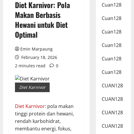
Diet Karnivor: Pola
Cuan128
Makan Berbasis
Cuan128
Hewani untuk Diet
Cuan128
Optimal
Cuan128
Emin Marpaung
February 18, 2026
Cuan128
2 minutes read
0
Cuan128
CUAN128
Diet Karnivor
CUAN128
Diet Karnivor
: pola makan
CUAN128
tinggi protein dan hewani,
rendah karbohidrat,
CUAN128
membantu energi, fokus,