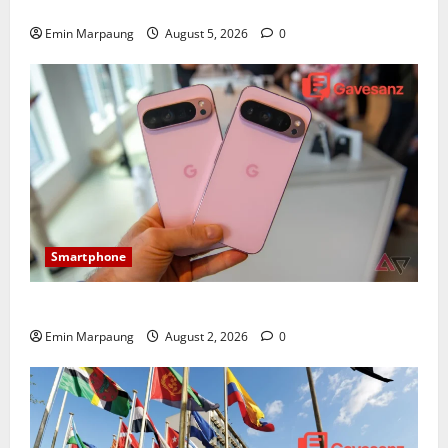
Indonesia
Emin Marpaung
August 5, 2026
0
Smartphone
Google Pixel 9 Pro: Smartphone Flagship AI Canggih
Emin Marpaung
August 2, 2026
0