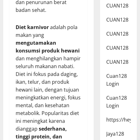
dan penurunan berat
CUAN128
badan sehat.
CUAN128
Diet karnivor
adalah pola
CUAN128
makan yang
mengutamakan
CUAN128
konsumsi produk hewani
dan menghilangkan hampir
CUAN128
seluruh makanan nabati.
Diet ini fokus pada daging,
Cuan128
ikan, telur, dan produk
Login
hewani lain, dengan tujuan
meningkatkan energi, fokus
Cuan128
mental, dan kesehatan
Login
metabolik. Popularitas diet
https://heyli
ini meningkat karena
dianggap
sederhana,
Jaya128
tinggi protein, dan