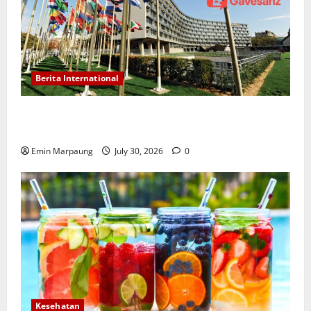
Berita International
UNESCO: Organisasi Internasional untuk Warisan
Budaya Dunia
Emin Marpaung
July 30, 2026
0
Kesehatan