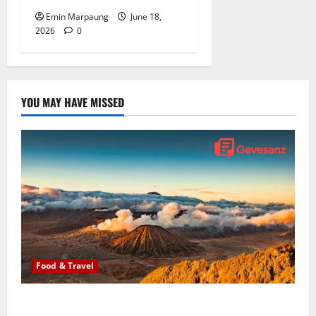
Emin Marpaung
June 18,
2026
0
YOU MAY HAVE MISSED
Food & Travel
Gunung Bromo: Destinasi Wisata Alam Ikonik