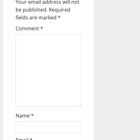
v
Your email address will not
be published.
Required
i
fields are marked
*
g
Comment
*
a
t
i
o
n
Name
*