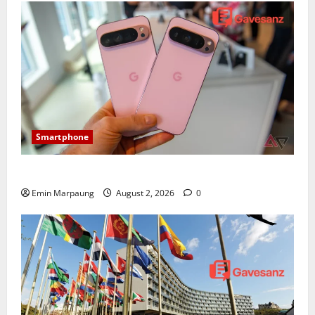
Smartphone
Google Pixel 9 Pro: Smartphone Flagship AI Canggih
Emin Marpaung
August 2, 2026
0