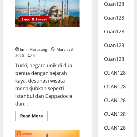
Cuan128
Cuan128
Food & Travel
Cuan128
Turki: Negeri Dua Benua dengan
Sejarah & Budaya Memikat
Cuan128
Emin Marpaung
March 29,
2026
0
Cuan128
Turki, negara unik di dua
CUAN128
benua dengan sejarah
kaya, destinasi wisata
CUAN128
menakjubkan seperti
Istanbul dan Cappadocia
CUAN128
dan...
CUAN128
Read
Read More
more
about
CUAN128
Turki:
Negeri
Dua