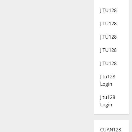
JITU128
JITU128
JITU128
JITU128
JITU128
Jitu128
Login
Jitu128
Login
CUAN128