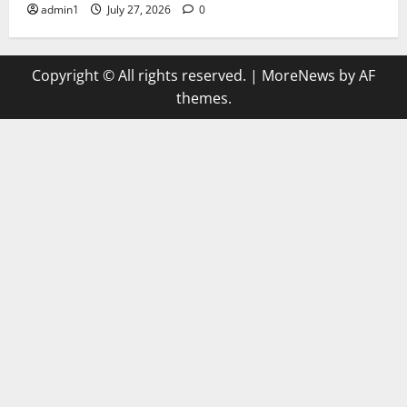
admin1
July 27, 2026
0
Copyright © All rights reserved.
|
MoreNews
by AF
themes.