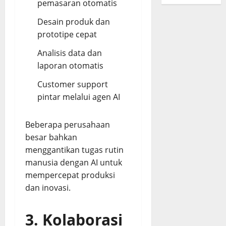
pemasaran otomatis
Desain produk dan
prototipe cepat
Analisis data dan
laporan otomatis
Customer support
pintar melalui agen AI
Beberapa perusahaan
besar bahkan
menggantikan tugas rutin
manusia dengan AI untuk
mempercepat produksi
dan inovasi.
3. Kolaborasi