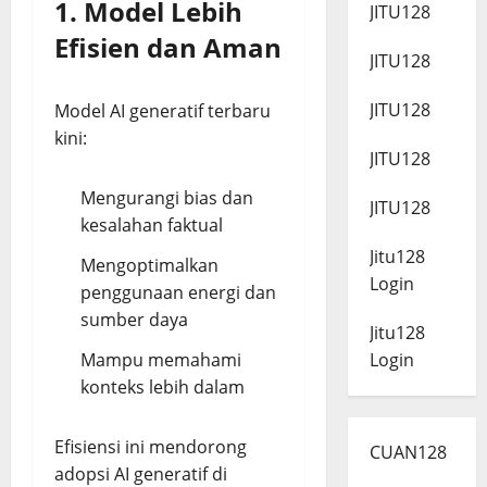
1. Model Lebih
JITU128
Efisien dan Aman
JITU128
JITU128
Model AI generatif terbaru
kini:
JITU128
Mengurangi bias dan
JITU128
kesalahan faktual
Jitu128
Mengoptimalkan
Login
penggunaan energi dan
sumber daya
Jitu128
Mampu memahami
Login
konteks lebih dalam
Efisiensi ini mendorong
CUAN128
adopsi AI generatif di