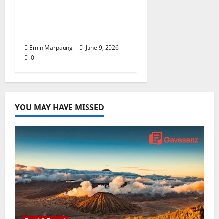
Solusi Praktis
Produktivitas di Era
Digital
Emin Marpaung
June 9, 2026
0
YOU MAY HAVE MISSED