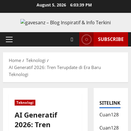
Skip
August 5, 2026
6:03:40 PM
to
content
SUBSCRIBE
Primary
Menu
Home
Teknologi
AI Generatif 2026: Tren Terupdate di Era Baru
Teknologi
SITELINK
Teknologi
AI Generatif
Cuan128
2026: Tren
Cuan128