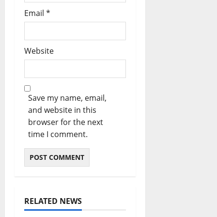
Email
*
Website
Save my name, email,
and website in this
browser for the next
time I comment.
RELATED NEWS