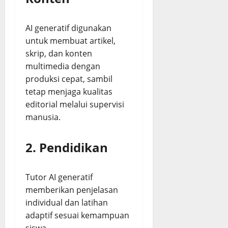
AI generatif digunakan
untuk membuat artikel,
skrip, dan konten
multimedia dengan
produksi cepat, sambil
tetap menjaga kualitas
editorial melalui supervisi
manusia.
2. Pendidikan
Tutor AI generatif
memberikan penjelasan
individual dan latihan
adaptif sesuai kemampuan