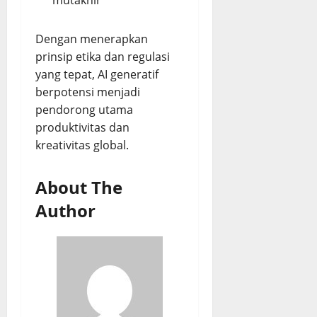
mutakhir
Dengan menerapkan
prinsip etika dan regulasi
yang tepat, AI generatif
berpotensi menjadi
pendorong utama
produktivitas dan
kreativitas global.
About The
Author