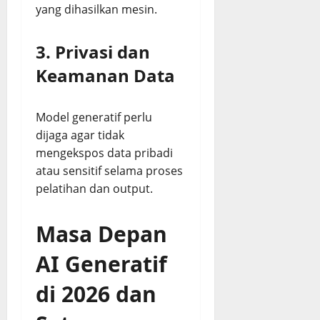
yang dihasilkan mesin.
3. Privasi dan
Keamanan Data
Model generatif perlu
dijaga agar tidak
mengekspos data pribadi
atau sensitif selama proses
pelatihan dan output.
Masa Depan
AI Generatif
di 2026 dan