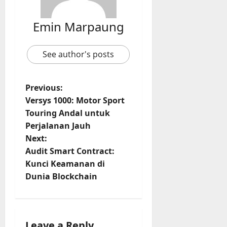
Emin Marpaung
See author's posts
P
Previous:
Versys 1000: Motor Sport
o
Touring Andal untuk
Perjalanan Jauh
s
Next:
t
Audit Smart Contract:
Kunci Keamanan di
n
Dunia Blockchain
a
v
Leave a Reply