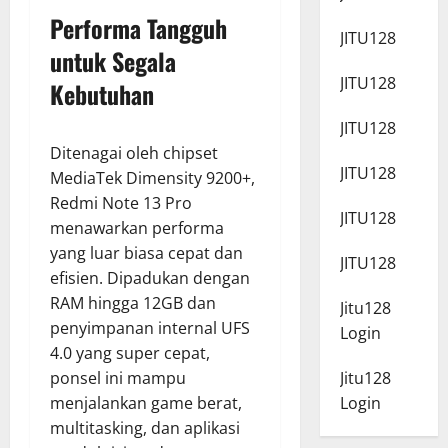
Performa Tangguh
JITU128
untuk Segala
JITU128
Kebutuhan
JITU128
Ditenagai oleh chipset
JITU128
MediaTek Dimensity 9200+,
Redmi Note 13 Pro
JITU128
menawarkan performa
yang luar biasa cepat dan
JITU128
efisien. Dipadukan dengan
RAM hingga 12GB dan
Jitu128
penyimpanan internal UFS
Login
4.0 yang super cepat,
ponsel ini mampu
Jitu128
menjalankan game berat,
Login
multitasking, dan aplikasi