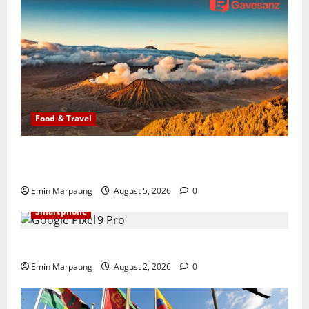
Food & Travel
Gunung Bromo: Destinasi Wisata Alam Ikonik
Indonesia
Emin Marpaung
August 5, 2026
0
Smartphone
Google Pixel 9 Pro: Smartphone Flagship AI Canggih
Emin Marpaung
August 2, 2026
0