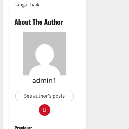
sangat baik.
About The Author
admin1
See author's posts
Previous: