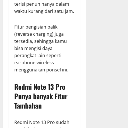
terisi penuh hanya dalam
waktu kurang dari satu jam.
Fitur pengisian balik
(reverse charging) juga
tersedia, sehingga kamu
bisa mengisi daya
perangkat lain seperti
earphone wireless
menggunakan ponsel ini.
Redmi Note 13 Pro
Punya banyak Fitur
Tambahan
Redmi Note 13 Pro sudah