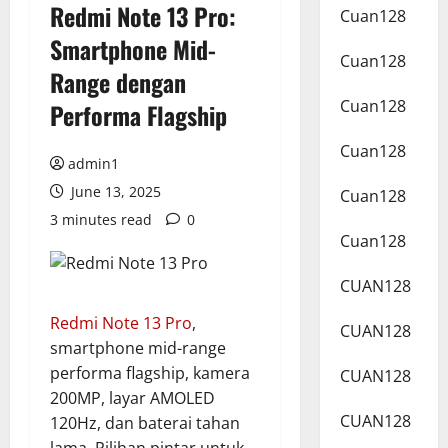
Redmi Note 13 Pro:
Cuan128
Smartphone Mid-
Cuan128
Range dengan
Cuan128
Performa Flagship
Cuan128
admin1
June 13, 2025
Cuan128
3 minutes read
0
Cuan128
CUAN128
Redmi Note 13 Pro
,
CUAN128
smartphone mid-range
performa flagship, kamera
CUAN128
200MP, layar AMOLED
CUAN128
120Hz, dan baterai tahan