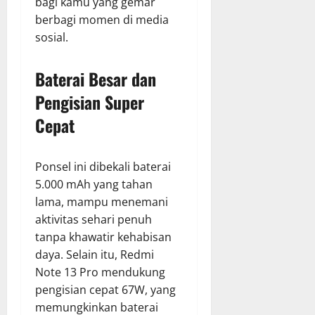
bagi kamu yang gemar
berbagi momen di media
sosial.
Baterai Besar dan
Pengisian Super
Cepat
Ponsel ini dibekali baterai
5.000 mAh yang tahan
lama, mampu menemani
aktivitas sehari penuh
tanpa khawatir kehabisan
daya. Selain itu, Redmi
Note 13 Pro mendukung
pengisian cepat 67W, yang
memungkinkan baterai