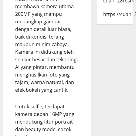
cuan128resmi.
membawa kamera utama
200MP yang mampu
https://cuan1
menangkap gambar
dengan detail luar biasa,
baik di kondisi terang
maupun minim cahaya.
Kamera ini didukung oleh
sensor besar dan teknologi
AI yang pintar, membantu
menghasilkan foto yang
tajam, warna natural, dan
efek bokeh yang cantik.
Untuk selfie, terdapat
kamera depan 16MP yang
mendukung fitur portrait
dan beauty mode, cocok