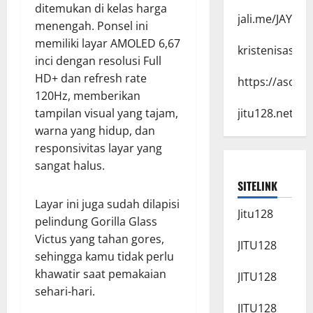
ditemukan di kelas harga
jali.me/JAYA1
menengah. Ponsel ini
memiliki layar AMOLED 6,67
kristenisasi.c
inci dengan resolusi Full
HD+ dan refresh rate
https://asolo
120Hz, memberikan
tampilan visual yang tajam,
jitu128.net
warna yang hidup, dan
responsivitas layar yang
sangat halus.
SITELINK
Layar ini juga sudah dilapisi
Jitu128
pelindung Gorilla Glass
Victus yang tahan gores,
JITU128
sehingga kamu tidak perlu
khawatir saat pemakaian
JITU128
sehari-hari.
JITU128