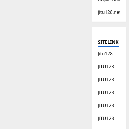
jitu128.net
SITELINK
Jitu128
JITU128
JITU128
JITU128
JITU128
JITU128