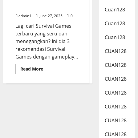
yang Menegangkan dan
Bikin Deg!
Cuan128
admin1
June 27, 2025
0
Cuan128
Lagi cari Survival Games
terbaru yang seru dan
Cuan128
menegangkan? Ini dia 3
rekomendasi Survival
CUAN128
Games dengan gameplay...
CUAN128
Read
Read More
more
about
CUAN128
3
Survival
Games
CUAN128
Terbaru
yang
Menegangkan
CUAN128
dan
Bikin
Deg!
CUAN128
CUAN128