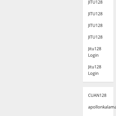
JITU128
JITU128
JITU128
JITU128
Jitu128
Login
Jitu128
Login
CUAN128
apollonkalama