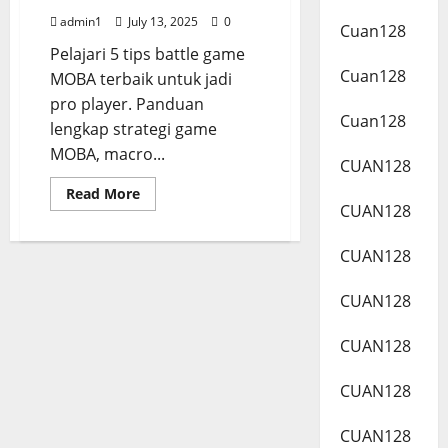
admin1
July 13, 2025
0
Cuan128
Pelajari 5 tips battle game
Cuan128
MOBA terbaik untuk jadi
pro player. Panduan
Cuan128
lengkap strategi game
MOBA, macro...
CUAN128
Read
Read More
more
CUAN128
about
5
Game
CUAN128
Battle
Tips
untuk
CUAN128
Jadi
Pro
Player
CUAN128
2025
CUAN128
CUAN128