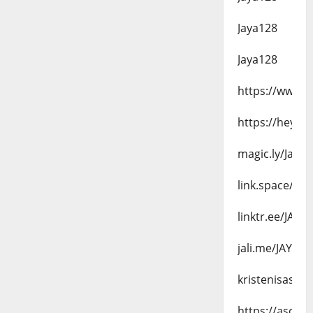
Jaya128
Jaya128
https://www.j
https://heyli
magic.ly/Jaya1
link.space/@J
linktr.ee/JAY
jali.me/JAYA1
kristenisasi.c
https://asolo