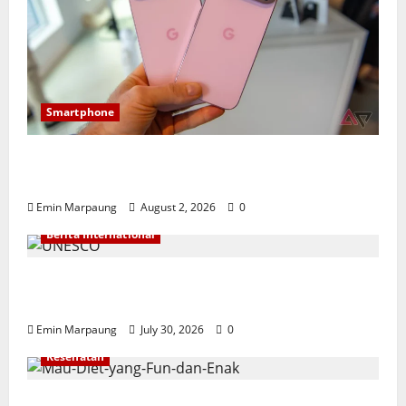
Smartphone
Google Pixel 9 Pro: Smartphone Flagship AI
Canggih
Emin Marpaung
August 2, 2026
0
Berita International
UNESCO: Organisasi Internasional untuk
Warisan Budaya Dunia
Emin Marpaung
July 30, 2026
0
Kesehatan
Luar Biasa! 8 Cara Diet Sehat Cepat Paling