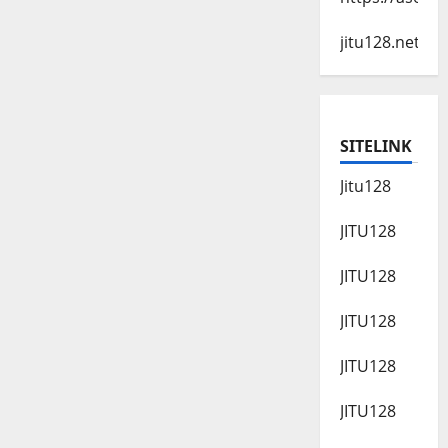
jitu128.net
SITELINK
Jitu128
JITU128
JITU128
JITU128
JITU128
JITU128